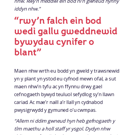
nhw. Rwy’n meddwl ein bod ni’n gwneud hynny
iddyn nhw.”
“rwy’n falch ein bod
wedi gallu gweddnewid
bywydau cynifer o
blant”
Maen nhw wrth eu bodd yn gweld y trawsnewid
yn y plant yn ystod eu cyfnod mewn ofal, a sut
maen nhw’n tyfu ac yn ffynnu drwy gael
cefnogaeth bywyd teuluol sefydlog sy’n llawn
cariad. Ac mae’r naill a’r llall yn cydnabod
pwysigrwydd y gymuned o’u cwmpas.
“Allem ni ddim gwneud hyn heb gefnogaeth y
tîm maethu a holl staff yr ysgol. Dydyn nhw