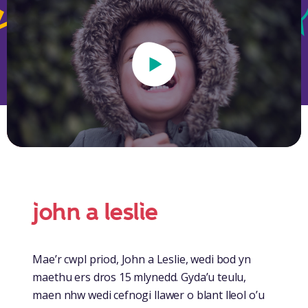
Play Video
john a leslie
Mae’r cwpl priod, John a Leslie, wedi bod yn
maethu ers dros 15 mlynedd. Gyda’u teulu,
maen nhw wedi cefnogi llawer o blant lleol o’u