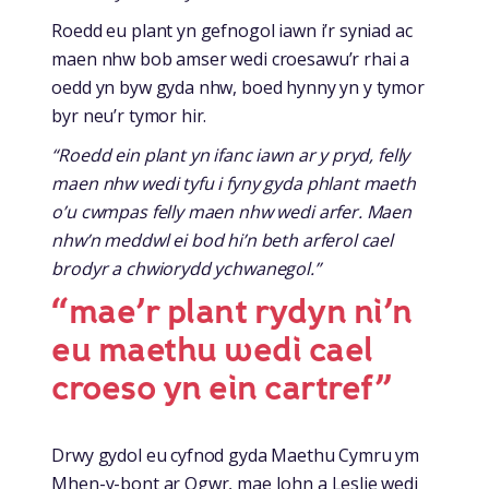
Roedd eu plant yn gefnogol iawn i’r syniad ac
maen nhw bob amser wedi croesawu’r rhai a
oedd yn byw gyda nhw, boed hynny yn y tymor
byr neu’r tymor hir.
“Roedd ein plant yn ifanc iawn ar y pryd, felly
maen nhw wedi tyfu i fyny gyda phlant maeth
o’u cwmpas felly maen nhw wedi arfer. Maen
nhw’n meddwl ei bod hi’n beth arferol cael
brodyr a chwiorydd ychwanegol.”
“mae’r plant rydyn ni’n
eu maethu wedi cael
croeso yn ein cartref”
Drwy gydol eu cyfnod gyda Maethu Cymru ym
Mhen-y-bont ar Ogwr, mae John a Leslie wedi