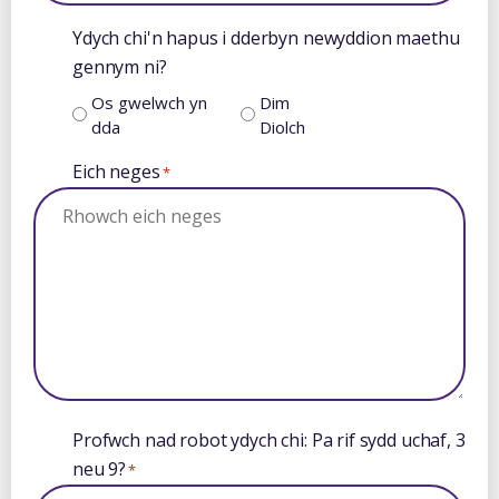
Ydych chi'n hapus i dderbyn newyddion maethu
gennym ni?
Os gwelwch yn
Dim
dda
Diolch
Eich neges
*
Profwch nad robot ydych chi: Pa rif sydd uchaf, 3
neu 9?
*