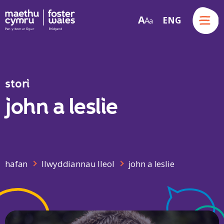
Menu
A
ENG
A
a
Skip to content
stori
john a leslie
hafan
llwyddiannau lleol
john a leslie