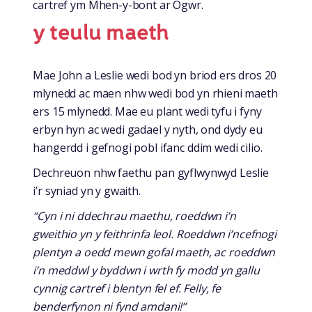
cartref ym Mhen-y-bont ar Ogwr.
y teulu maeth
Mae John a Leslie wedi bod yn briod ers dros 20
mlynedd ac maen nhw wedi bod yn rhieni maeth
ers 15 mlynedd. Mae eu plant wedi tyfu i fyny
erbyn hyn ac wedi gadael y nyth, ond dydy eu
hangerdd i gefnogi pobl ifanc ddim wedi cilio.
Dechreuon nhw faethu pan gyflwynwyd Leslie
i’r syniad yn y gwaith.
“Cyn i ni ddechrau maethu, roeddwn i’n
gweithio yn y feithrinfa leol. Roeddwn i’ncefnogi
plentyn a oedd mewn gofal maeth, ac roeddwn
i’n meddwl y byddwn i wrth fy modd yn gallu
cynnig cartref i blentyn fel ef. Felly, fe
benderfynon ni fynd amdani!”