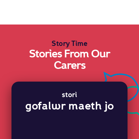
Story Time
Stories From Our
Carers
stori
gofalwr maeth jo