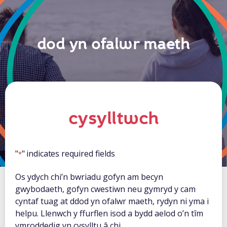
dod yn ofalwr maeth
cysylltwch
"
" indicates required fields
*
Os ydych chi’n bwriadu gofyn am becyn
gwybodaeth, gofyn cwestiwn neu gymryd y cam
cyntaf tuag at ddod yn ofalwr maeth, rydyn ni yma i
helpu. Llenwch y ffurflen isod a bydd aelod o’n tîm
ymroddedig yn cysylltu â chi.