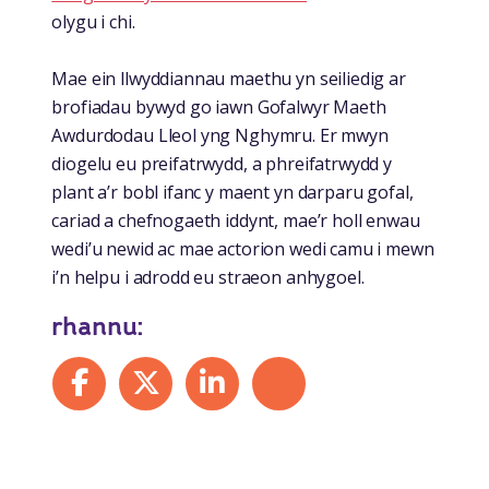
olygu i chi.
Mae ein llwyddiannau maethu yn seiliedig ar
brofiadau bywyd go iawn Gofalwyr Maeth
Awdurdodau Lleol yng Nghymru. Er mwyn
diogelu eu preifatrwydd, a phreifatrwydd y
plant a’r bobl ifanc y maent yn darparu gofal,
cariad a chefnogaeth iddynt, mae’r holl enwau
wedi’u newid ac mae actorion wedi camu i mewn
i’n helpu i adrodd eu straeon anhygoel.
rhannu:
Share on Facebook
Share on X
Share on LinkedIn
Share by mail