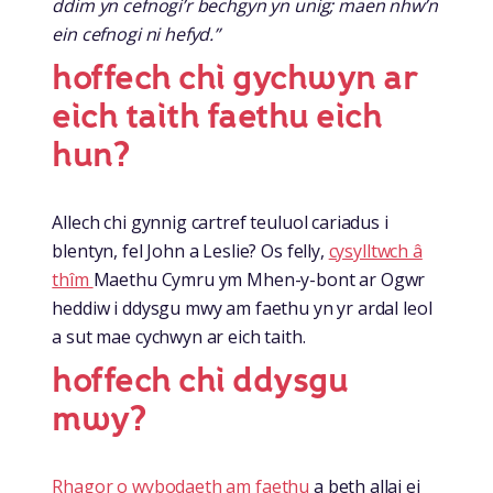
ddim yn cefnogi’r bechgyn yn unig; maen nhw’n
ein cefnogi ni hefyd.”
hoffech chi gychwyn ar
eich taith faethu eich
hun?
Allech chi gynnig cartref teuluol cariadus i
blentyn, fel John a Leslie? Os felly,
cysylltwch â
thîm
Maethu Cymru ym Mhen-y-bont ar Ogwr
heddiw i ddysgu mwy am faethu yn yr ardal leol
a sut mae cychwyn ar eich taith.
hoffech chi ddysgu
mwy?
Rhagor o wybodaeth am faethu
a beth allai ei