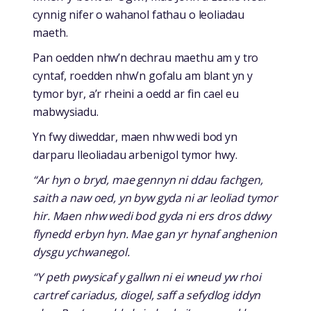
cynnig nifer o wahanol fathau o leoliadau
maeth.
Pan oedden nhw’n dechrau maethu am y tro
cyntaf, roedden nhw’n gofalu am blant yn y
tymor byr, a’r rheini a oedd ar fin cael eu
mabwysiadu.
Yn fwy diweddar, maen nhw wedi bod yn
darparu lleoliadau arbenigol tymor hwy.
“Ar hyn o bryd, mae gennyn ni ddau fachgen,
saith a naw oed, yn byw gyda ni ar leoliad tymor
hir. Maen nhw wedi bod gyda ni ers dros ddwy
flynedd erbyn hyn. Mae gan yr hynaf anghenion
dysgu ychwanegol.
“Y peth pwysicaf y gallwn ni ei wneud yw rhoi
cartref cariadus, diogel, saff a sefydlog iddyn